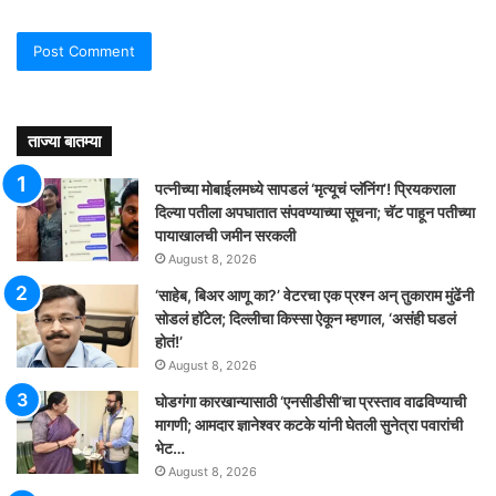
ताज्या बातम्या
पत्नीच्या मोबाईलमध्ये सापडलं ‘मृत्यूचं प्लॅनिंग’! प्रियकराला
दिल्या पतीला अपघातात संपवण्याच्या सूचना; चॅट पाहून पतीच्या
पायाखालची जमीन सरकली
August 8, 2026
‘साहेब, बिअर आणू का?’ वेटरचा एक प्रश्न अन् तुकाराम मुंढेंनी
सोडलं हॉटेल; दिल्लीचा किस्सा ऐकून म्हणाल, ‘असंही घडलं
होतं!’
August 8, 2026
घोडगंगा कारखान्यासाठी ‘एनसीडीसी’चा प्रस्ताव वाढविण्याची
मागणी; आमदार ज्ञानेश्वर कटके यांनी घेतली सुनेत्रा पवारांची
भेट…
August 8, 2026