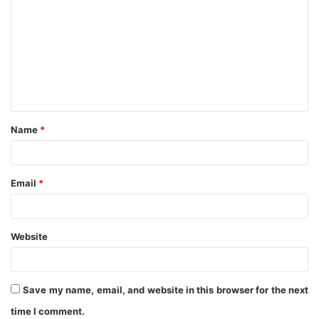
o
m
m
e
n
t
Name
*
*
Email
*
Website
Save my name, email, and website in this browser for the next
time I comment.