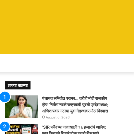
ताज्या बातम्या
पंचायत समितीत पराभव… तरीही मोठी राजकीय
झेप! निर्मला नवले राष्ट्रवादी युवती प्रदेशाध्यक्ष;
अजित पवार गटाचा युवा नेतृत्वावर मोठा विश्वास
August 6, 2026
‘SIR फॉर्म’च्या नावाखाली १६ हजारांचे आमिष;
एका क्लिकने रिकामे होऊ शकते बँक खाते,