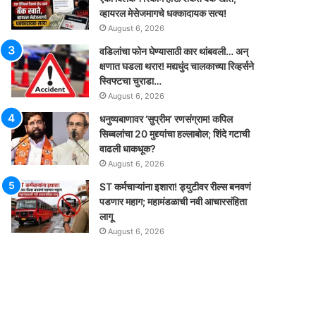
व्हायरल मेसेजमागचे धक्कादायक सत्य!
August 6, 2026
वडिलांचा फोन घेण्यासाठी कार थांबवली… अन्
क्षणात घडला थरार! मद्यधुंद चालकाच्या रिव्हर्सने
स्विफ्टचा चुराडा…
August 6, 2026
धनुष्यबाणावर ‘सुप्रीम’ रणसंग्राम! कपिल
सिब्बलांचा 20 मुद्द्यांचा हल्लाबोल; शिंदे गटाची
वाढली धाकधूक?
August 6, 2026
ST कर्मचाऱ्यांना इशारा! ड्युटीवर रील्स बनवणं
पडणार महाग; महामंडळाची नवी आचारसंहिता
लागू
August 6, 2026