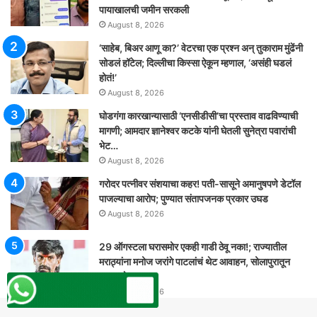
पायाखालची जमीन सरकली
August 8, 2026
‘साहेब, बिअर आणू का?’ वेटरचा एक प्रश्न अन् तुकाराम मुंढेंनी
सोडलं हॉटेल; दिल्लीचा किस्सा ऐकून म्हणाल, ‘असंही घडलं
होतं!’
August 8, 2026
घोडगंगा कारखान्यासाठी ‘एनसीडीसी’चा प्रस्ताव वाढविण्याची
मागणी; आमदार ज्ञानेश्वर कटके यांनी घेतली सुनेत्रा पवारांची
भेट…
August 8, 2026
गरोदर पत्नीवर संशयाचा कहर! पती-सासूने अमानुषपणे डेटॉल
पाजल्याचा आरोप; पुण्यात संतापजनक प्रकार उघड
August 8, 2026
29 ऑगस्टला घरासमोर एकही गाडी ठेवू नका!; राज्यातील
मराठ्यांना मनोज जरांगे पाटलांचं थेट आवाहन, सोलापुरातून
कडाडले
August 8, 2026