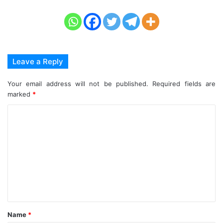
Leave a Reply
Your email address will not be published.
Required fields are
marked
*
C
o
m
m
e
n
t
Name
*
*