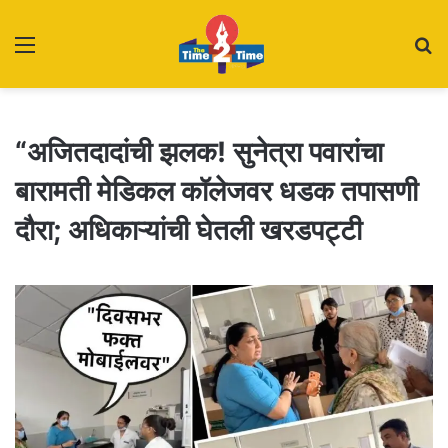
Menu
S
fo
“अजितदादांची झलक! सुनेत्रा पवारांचा
बारामती मेडिकल कॉलेजवर धडक तपासणी
दौरा; अधिकाऱ्यांची घेतली खरडपट्टी