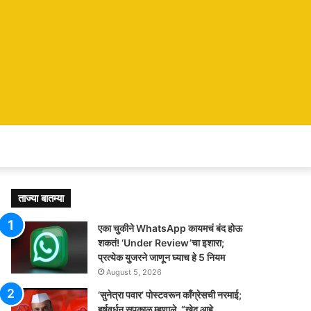
ताज्या बातम्या
एका चुकीने WhatsApp कायमचं बंद होऊ
शकतं! ‘Under Review’चा इशारा;
प्रत्येक युजरने जाणून घ्याच हे 5 नियम
August 5, 2026
‘सुनेत्रा पवार’ पोस्टवरून काँग्रेसची नरमाई;
हर्षवर्धन सपकाळ म्हणाले, “खेद आहे…