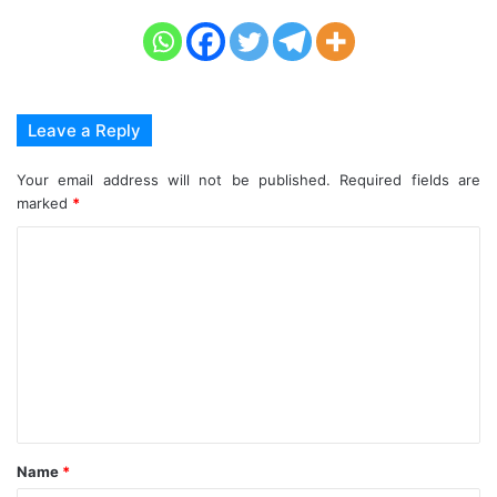
Leave a Reply
Your email address will not be published.
Required fields are
marked
*
C
o
m
m
e
n
t
Name
*
*