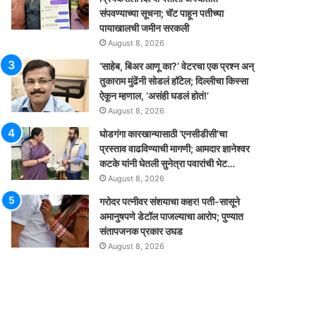
संपवण्याच्या सूचना; चॅट पाहून पतीच्या
पायाखालची जमीन सरकली
August 8, 2026
‘साहेब, बिअर आणू का?’ वेटरचा एक प्रश्न अन्
तुकाराम मुंढेंनी सोडलं हॉटेल; दिल्लीचा किस्सा
ऐकून म्हणाल, ‘असंही घडलं होतं!’
August 8, 2026
घोडगंगा कारखान्यासाठी ‘एनसीडीसी’चा
प्रस्ताव वाढविण्याची मागणी; आमदार ज्ञानेश्वर
कटके यांनी घेतली सुनेत्रा पवारांची भेट…
August 8, 2026
गरोदर पत्नीवर संशयाचा कहर! पती-सासूने
अमानुषपणे डेटॉल पाजल्याचा आरोप; पुण्यात
संतापजनक प्रकार उघड
August 8, 2026