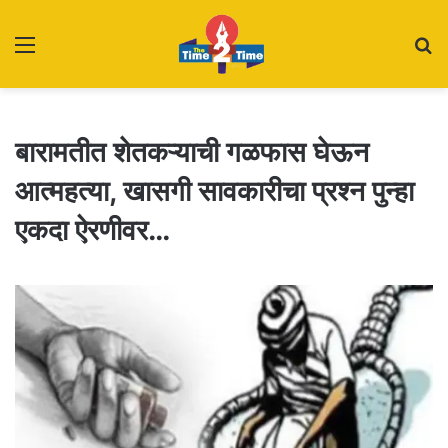
Menu
S
fo
बारामतीत शेतकऱ्याची गळफास घेऊन
आत्महत्या, खासगी सावकारीचा प्रश्न पुन्हा
एकदा ऐरणीवर…