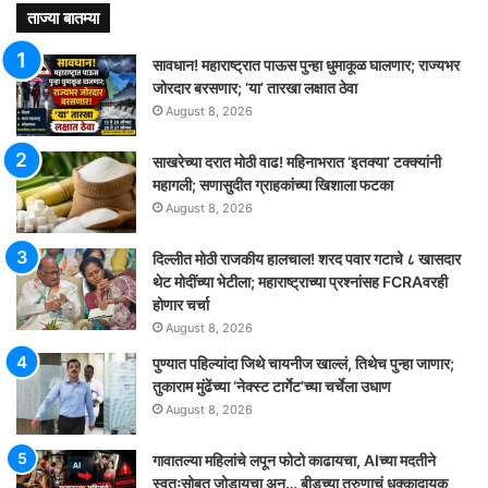
ताज्या बातम्या
सावधान! महाराष्ट्रात पाऊस पुन्हा धुमाकूळ घालणार; राज्यभर
जोरदार बरसणार; ‘या’ तारखा लक्षात ठेवा
August 8, 2026
साखरेच्या दरात मोठी वाढ! महिनाभरात ‘इतक्या’ टक्क्यांनी
महागली; सणासुदीत ग्राहकांच्या खिशाला फटका
August 8, 2026
दिल्लीत मोठी राजकीय हालचाल! शरद पवार गटाचे ८ खासदार
थेट मोदींच्या भेटीला; महाराष्ट्राच्या प्रश्नांसह FCRAवरही
होणार चर्चा
August 8, 2026
पुण्यात पहिल्यांदा जिथे चायनीज खाल्लं, तिथेच पुन्हा जाणार;
तुकाराम मुंढेंच्या ‘नेक्स्ट टार्गेट’च्या चर्चेला उधाण
August 8, 2026
गावातल्या महिलांचे लपून फोटो काढायचा, AIच्या मदतीने
स्वतःसोबत जोडायचा अन्… बीडच्या तरुणाचं धक्कादायक