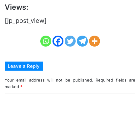
Views:
[jp_post_view]
Leave a Reply
Your email address will not be published.
Required fields are
marked
*
C
o
m
m
e