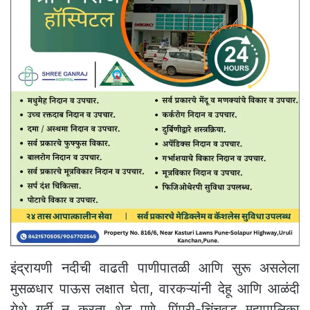
इंद्रायणी नदीची वाढती पाणीपातळी आणि सुरू असलेला
मुसळधार पाऊस लक्षात घेता, वारकऱ्यांनी देहू आणि आळंदी
येथे गर्दी न करता थेट पुणे, पिंपरी-चिंचवड महापालिका