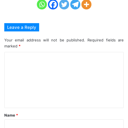
Leave a Reply
Your email address will not be published.
Required fields are
marked
*
C
o
m
m
e
n
t
Name
*
*