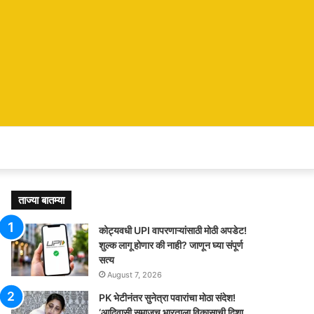
ताज्या बातम्या
कोट्यवधी UPI वापरणाऱ्यांसाठी मोठी अपडेट!
शुल्क लागू होणार की नाही? जाणून घ्या संपूर्ण
सत्य
August 7, 2026
PK भेटीनंतर सुनेत्रा पवारांचा मोठा संदेश!
‘आदिवासी समाजच भारताला विकासाची दिशा