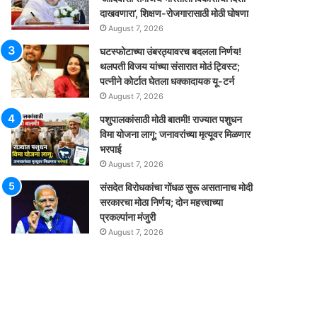
दाखवणारा’, शिक्षण-रोजगारासाठी मोठी घोषणा
August 7, 2026
घटस्फोटाच्या उंबरठ्यावरच बदलला निर्णय!
थलपती विजय यांच्या संसारात मोठं ट्विस्ट;
पत्नीने कोर्टात घेतला धक्कादायक यू-टर्न
August 7, 2026
पशुपालकांसाठी मोठी बातमी! राज्यात पशुधन
विमा योजना लागू; जनावरांच्या मृत्यूवर मिळणार
भरपाई
August 7, 2026
संसदेत विरोधकांचा गोंधळ सुरू असतानाच मोदी
सरकारचा मोठा निर्णय; दोन महत्त्वाच्या
प्रकल्पांना मंजुरी
August 7, 2026