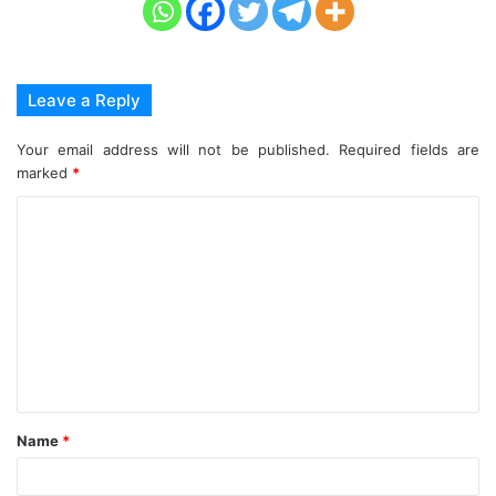
Leave a Reply
Your email address will not be published.
Required fields are
marked
*
C
o
m
m
e
n
t
Name
*
*