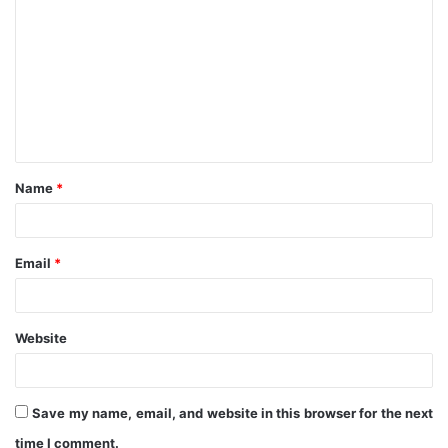
o
m
m
e
n
t
Name
*
*
Email
*
Website
Save my name, email, and website in this browser for the next
time I comment.