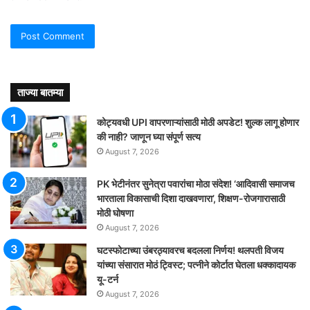
ताज्या बातम्या
कोट्यवधी UPI वापरणाऱ्यांसाठी मोठी अपडेट! शुल्क लागू होणार
की नाही? जाणून घ्या संपूर्ण सत्य
August 7, 2026
PK भेटीनंतर सुनेत्रा पवारांचा मोठा संदेश! ‘आदिवासी समाजच
भारताला विकासाची दिशा दाखवणारा’, शिक्षण-रोजगारासाठी
मोठी घोषणा
August 7, 2026
घटस्फोटाच्या उंबरठ्यावरच बदलला निर्णय! थलपती विजय
यांच्या संसारात मोठं ट्विस्ट; पत्नीने कोर्टात घेतला धक्कादायक
यू-टर्न
August 7, 2026