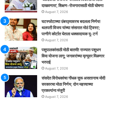
दाखवणारा’, शिक्षण-रोजगारासाठी मोठी घोषणा
August 7, 2026
घटस्फोटाच्या उंबरठ्यावरच बदलला निर्णय!
थलपती विजय यांच्या संसारात मोठं ट्विस्ट;
पत्नीने कोर्टात घेतला धक्कादायक यू-टर्न
August 7, 2026
पशुपालकांसाठी मोठी बातमी! राज्यात पशुधन
विमा योजना लागू; जनावरांच्या मृत्यूवर मिळणार
भरपाई
August 7, 2026
संसदेत विरोधकांचा गोंधळ सुरू असतानाच मोदी
सरकारचा मोठा निर्णय; दोन महत्त्वाच्या
प्रकल्पांना मंजुरी
August 7, 2026