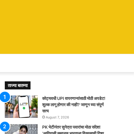
ताज्या बातम्या
कोट्यवधी UPI वापरणाऱ्यांसाठी मोठी अपडेट!
शुल्क लागू होणार की नाही? जाणून घ्या संपूर्ण
सत्य
August 7, 2026
PK भेटीनंतर सुनेत्रा पवारांचा मोठा संदेश!
‘आदिवासी समाजच भारताला विकासाची दिशा