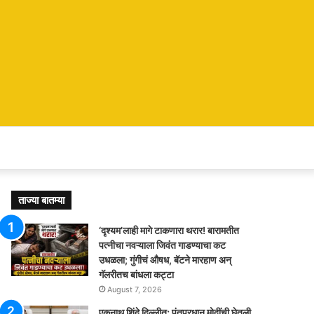
ताज्या बातम्या
‘दृश्यम’लाही मागे टाकणारा थरार! बारामतीत
पत्नीचा नवऱ्याला जिवंत गाडण्याचा कट
उधळला; गुंगीचं औषध, बॅटने मारहाण अन्
गॅलरीतच बांधला कट्टा
August 7, 2026
एकनाथ शिंदे दिल्लीत; पंतप्रधान मोदींची घेतली