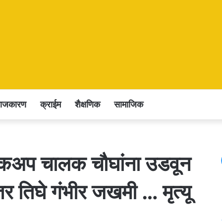
राजकारण
क्राईम
शैक्षणिक
सामाजिक
 पिकअप चालक चौघांना उडवून
तर तिघे गंभीर जखमी … मृत्यू