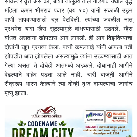
सविस्तर वृत्त असे की, बार्शी तालुक्यातील गाडेगाव येथील वृद्ध
महिला कमल भीमराव पवार (वय ९०) यांनी सकाळी उठून
पाणी तापवण्यासाठी चूल पेटविली. त्यांच्या जवळील नातू
प्रथमेश यास म्हैस सुटल्यामुळे बांधण्यासाठी उठवले. म्हैस
बांधत असताना खोपटास आग लागली. ही आग विझविण्याचा
दोघांनी खूप प्रयत्न केला. पत्नी कमलबाई यांनी आपला पती
झोपडीत आत झोपलेला असल्यामुळे त्यांना उठवण्यासाठी आत
गेल्या असता ते दोघेही आतमध्ये अडकले. दोघानाही आगीने
वेढल्याने बाहेर पडता आले नाही. चारी बाजूंनी आगीने
रौद्ररूप धारण केल्याने त्या दोन्ही वृध्द दाम्पत्याचा जागीच
मृत्यू झाला.