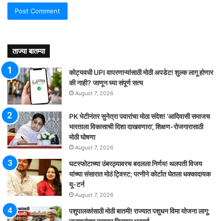
ताज्या बातम्या
कोट्यवधी UPI वापरणाऱ्यांसाठी मोठी अपडेट! शुल्क लागू होणार
की नाही? जाणून घ्या संपूर्ण सत्य
August 7, 2026
PK भेटीनंतर सुनेत्रा पवारांचा मोठा संदेश! ‘आदिवासी समाजच
भारताला विकासाची दिशा दाखवणारा’, शिक्षण-रोजगारासाठी
मोठी घोषणा
August 7, 2026
घटस्फोटाच्या उंबरठ्यावरच बदलला निर्णय! थलपती विजय
यांच्या संसारात मोठं ट्विस्ट; पत्नीने कोर्टात घेतला धक्कादायक
यू-टर्न
August 7, 2026
पशुपालकांसाठी मोठी बातमी! राज्यात पशुधन विमा योजना लागू;