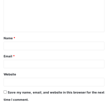
m
m
e
n
t
Name
*
*
Email
*
Website
Save my name, email, and website in this browser for the next
time I comment.