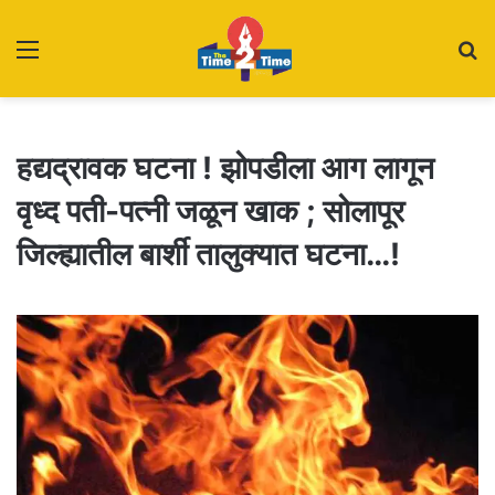
Menu
S
fo
हद्यद्रावक घटना ! झोपडीला आग लागून
वृध्द पती-पत्नी जळून खाक ; सोलापूर
जिल्ह्यातील बार्शी तालुक्यात घटना…!