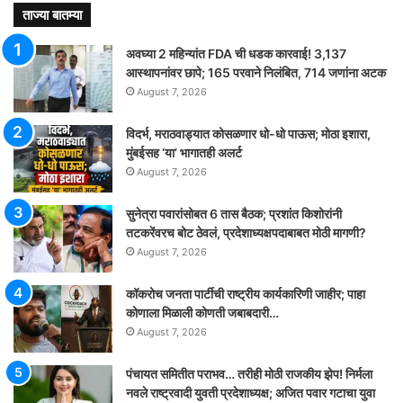
ताज्या बातम्या
अवघ्या 2 महिन्यांत FDA ची धडक कारवाई! 3,137
आस्थापनांवर छापे; 165 परवाने निलंबित, 714 जणांना अटक
August 7, 2026
विदर्भ, मराठवाड्यात कोसळणार धो-धो पाऊस; मोठा इशारा,
मुंबईसह ‘या’ भागातही अलर्ट
August 7, 2026
सुनेत्रा पवारांसोबत 6 तास बैठक; प्रशांत किशोरांनी
तटकरेंवरच बोट ठेवलं, प्रदेशाध्यक्षपदाबाबत मोठी मागणी?
August 7, 2026
कॉकरोच जनता पार्टीची राष्ट्रीय कार्यकारिणी जाहीर; पाहा
कोणाला मिळाली कोणती जबाबदारी…
August 7, 2026
पंचायत समितीत पराभव… तरीही मोठी राजकीय झेप! निर्मला
नवले राष्ट्रवादी युवती प्रदेशाध्यक्ष; अजित पवार गटाचा युवा