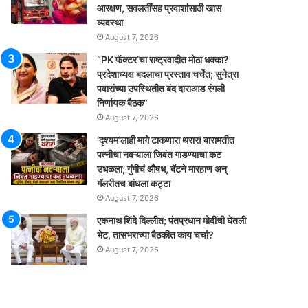
आरक्षण, सवलतींसह प्रवाशांसाठी खास
व्यवस्था
August 7, 2026
“PK फॅक्टर’चा राष्ट्रवादीत मोठा धक्का?
प्रदेशाध्यक्ष बदलाचा प्रस्ताव चर्चेत; सुनेत्रा
पवारांच्या उपस्थितीत बंद दाराआड रंगली
निर्णायक बैठक”
August 7, 2026
‘दृश्यम’लाही मागे टाकणारा थरार! बारामतीत
पत्नीचा नवऱ्याला जिवंत गाडण्याचा कट
उधळला; गुंगीचं औषध, बॅटने मारहाण अन्
गॅलरीतच बांधला कट्टा
August 7, 2026
एकनाथ शिंदे दिल्लीत; पंतप्रधान मोदींची घेतली
भेट, तासभराच्या बैठकीत काय चर्चा?
August 7, 2026