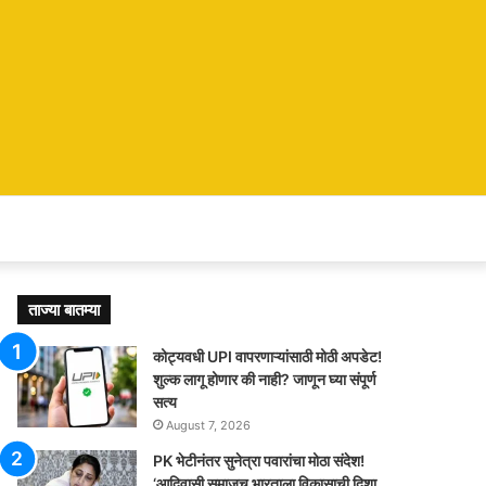
ताज्या बातम्या
कोट्यवधी UPI वापरणाऱ्यांसाठी मोठी अपडेट!
शुल्क लागू होणार की नाही? जाणून घ्या संपूर्ण
सत्य
August 7, 2026
PK भेटीनंतर सुनेत्रा पवारांचा मोठा संदेश!
‘आदिवासी समाजच भारताला विकासाची दिशा