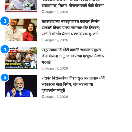
दाखवणारा’, शिक्षण-रोजगारासाठी मोठी घोषणा
August 7, 2026
घटस्फोटाच्या उंबरठ्यावरच बदलला निर्णय!
थलपती विजय यांच्या संसारात मोठं ट्विस्ट;
पत्नीने कोर्टात घेतला धक्कादायक यू-टर्न
August 7, 2026
पशुपालकांसाठी मोठी बातमी! राज्यात पशुधन
विमा योजना लागू; जनावरांच्या मृत्यूवर मिळणार
भरपाई
August 7, 2026
संसदेत विरोधकांचा गोंधळ सुरू असतानाच मोदी
सरकारचा मोठा निर्णय; दोन महत्त्वाच्या
प्रकल्पांना मंजुरी
August 7, 2026