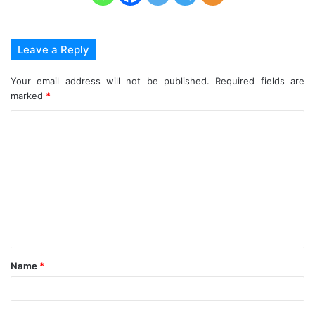
Leave a Reply
Your email address will not be published.
Required fields are
marked
*
C
o
m
m
e
n
t
Name
*
*