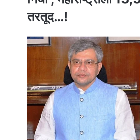
तरतूद…!