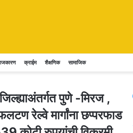
राजकारण
क्राईम
शैक्षणिक
सामाजिक
 जिल्ह्याअंतर्गत पुणे -मिरज ,
लटण रेल्वे मार्गांना छप्परफाड
,539 कोटी रुपयांची विक्रमी