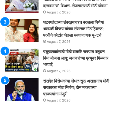
दाखवणारा’, शिक्षण-रोजगारासाठी मोठी घोषणा
August 7, 2026
घटस्फोटाच्या उंबरठ्यावरच बदलला निर्णय!
थलपती विजय यांच्या संसारात मोठं ट्विस्ट;
पत्नीने कोर्टात घेतला धक्कादायक यू-टर्न
August 7, 2026
पशुपालकांसाठी मोठी बातमी! राज्यात पशुधन
विमा योजना लागू; जनावरांच्या मृत्यूवर मिळणार
भरपाई
August 7, 2026
संसदेत विरोधकांचा गोंधळ सुरू असतानाच मोदी
सरकारचा मोठा निर्णय; दोन महत्त्वाच्या
प्रकल्पांना मंजुरी
August 7, 2026