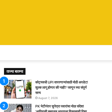
ताज्या बातम्या
कोट्यवधी UPI वापरणाऱ्यांसाठी मोठी अपडेट!
शुल्क लागू होणार की नाही? जाणून घ्या संपूर्ण
सत्य
August 7, 2026
PK भेटीनंतर सुनेत्रा पवारांचा मोठा संदेश!
‘आदिवासी समाजच भारताला विकासाची दिशा