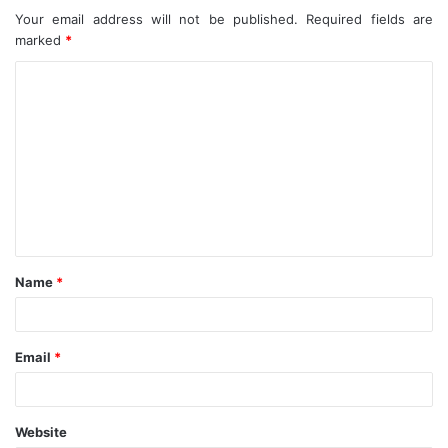
Your email address will not be published.
Required fields are
marked
*
C
o
m
m
e
n
t
Name
*
*
Email
*
Website