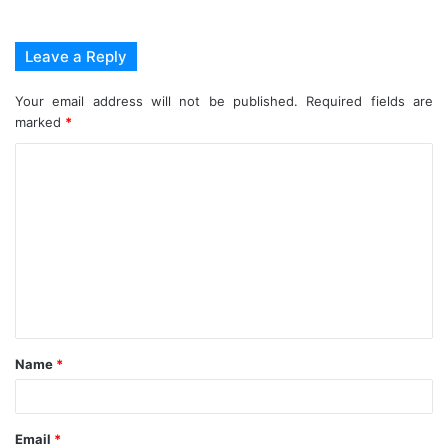
Leave a Reply
Your email address will not be published.
Required fields are
marked
*
C
o
m
m
e
n
t
Name
*
*
Email
*