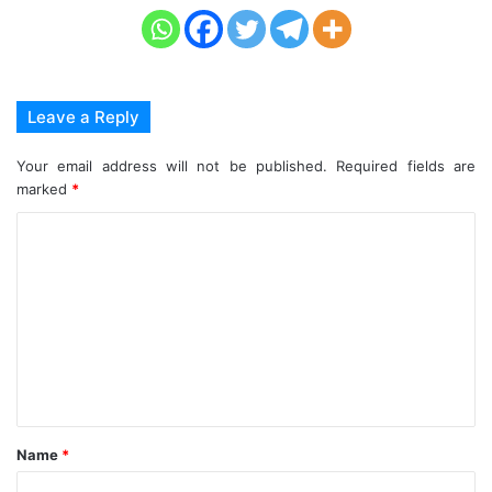
Leave a Reply
Your email address will not be published.
Required fields are
marked
*
C
o
m
m
e
n
t
Name
*
*