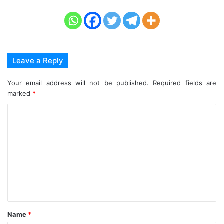
Leave a Reply
Your email address will not be published.
Required fields are
marked
*
C
o
m
m
e
n
t
Name
*
*