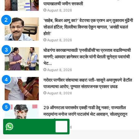
पायाखालची जमीन सरकली
August 8, 2026
‘साहेब, बिअर आणू का?’ वेटरचा एक प्रश्न अन् तुकाराम मुंढेंनी
सोडलं हॉटेल; दिल्लीचा किस्सा ऐकून म्हणाल, ‘असंही घडलं
होतं!’
August 8, 2026
घोडगंगा कारखान्यासाठी ‘एनसीडीसी’चा प्रस्ताव वाढविण्याची
मागणी; आमदार ज्ञानेश्वर कटके यांनी घेतली सुनेत्रा पवारांची
भेट…
August 8, 2026
गरोदर पत्नीवर संशयाचा कहर! पती-सासूने अमानुषपणे डेटॉल
पाजल्याचा आरोप; पुण्यात संतापजनक प्रकार उघड
August 8, 2026
29 ऑगस्टला घरासमोर एकही गाडी ठेवू नका!; राज्यातील
मराठ्यांना मनोज जरांगे पाटलांचं थेट आवाहन, सोलापुरातून
कडाडले
August 8, 2026