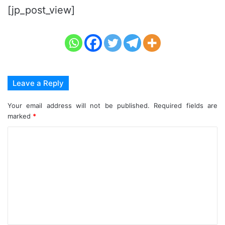
[jp_post_view]
Leave a Reply
Your email address will not be published.
Required fields are
marked
*
C
o
m
m
e
n
t