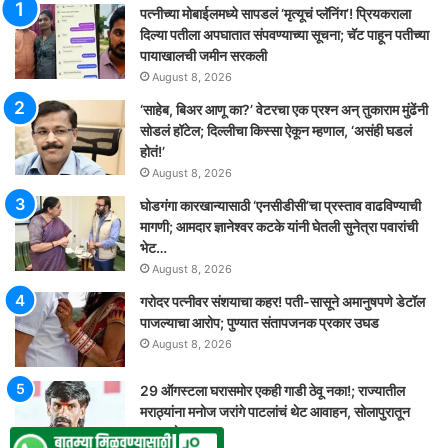
पत्नीच्या मोबाईलमध्ये सापडलं ‘मृत्यूचं प्लॅनिंग’! प्रियकराला
दिल्या पतीला अपघातात संपवण्याच्या सूचना; चॅट पाहून पतीच्या
पायाखालची जमीन सरकली
August 8, 2026
‘साहेब, बिअर आणू का?’ वेटरचा एक प्रश्न अन् तुकाराम मुंढेंनी
सोडलं हॉटेल; दिल्लीचा किस्सा ऐकून म्हणाल, ‘असंही घडलं
होतं!’
August 8, 2026
घोडगंगा कारखान्यासाठी ‘एनसीडीसी’चा प्रस्ताव वाढविण्याची
मागणी; आमदार ज्ञानेश्वर कटके यांनी घेतली सुनेत्रा पवारांची
भेट…
August 8, 2026
गरोदर पत्नीवर संशयाचा कहर! पती-सासूने अमानुषपणे डेटॉल
पाजल्याचा आरोप; पुण्यात संतापजनक प्रकार उघड
August 8, 2026
29 ऑगस्टला घरासमोर एकही गाडी ठेवू नका!; राज्यातील
मराठ्यांना मनोज जरांगे पाटलांचं थेट आवाहन, सोलापुरातून
कडाडले