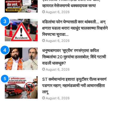
व्हायरल मेसेजमागचे धक्कादायक सत्य!
August 6, 2026
वडिलांचा फोन घेण्यासाठी कार थांबवली… अन्
क्षणात घडला थरार! मद्यधुंद चालकाच्या रिव्हर्सने
स्विफ्टचा चुराडा…
August 6, 2026
धनुष्यबाणावर ‘सुप्रीम’ रणसंग्राम! कपिल
सिब्बलांचा 20 मुद्द्यांचा हल्लाबोल; शिंदे गटाची
वाढली धाकधूक?
August 6, 2026
ST कर्मचाऱ्यांना इशारा! ड्युटीवर रील्स बनवणं
पडणार महाग; महामंडळाची नवी आचारसंहिता
लागू
August 6, 2026