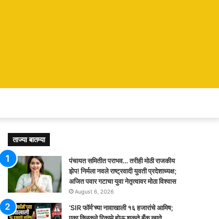
ताज्या बातम्या
पंचायत समितीत पराभव… तरीही मोठी राजकीय
झेप! निर्मला नवले राष्ट्रवादी युवती प्रदेशाध्यक्ष;
अजित पवार गटाचा युवा नेतृत्वावर मोठा विश्वास
August 6, 2026
‘SIR फॉर्म’च्या नावाखाली १६ हजारांचे आमिष;
एका क्लिकने रिकामे होऊ शकते बँक खाते,