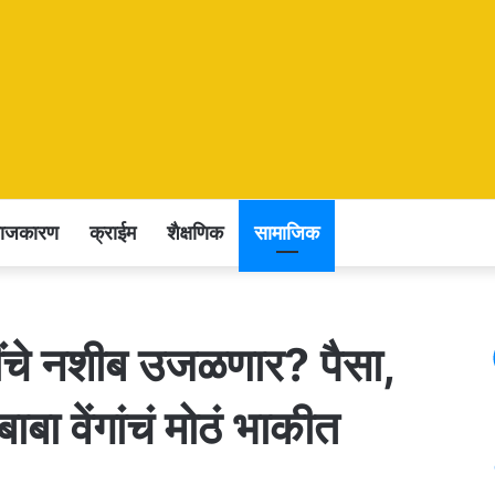
राजकारण
क्राईम
शैक्षणिक
सामाजिक
ींचे नशीब उजळणार? पैसा,
ा वेंगांचं मोठं भाकीत