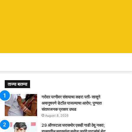
ताज्या बातम्या
गरोदर पत्नीवर संशयाचा कहर! पती-सासूने
अमानुषपणे डेटॉल पाजल्याचा आरोप; पुण्यात
संतापजनक प्रकार उघड
August 8, 2026
29 ऑगस्टला घरासमोर एकही गाडी ठेवू नका!;
राज्यातील मराठ्यांना मनोज जरांगे पाटलांचं थेट