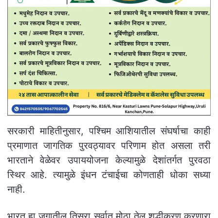
सरकारी माहितीनुसार, पश्चिम आशियातील संघर्षाचा काही
प्रमाणात जागतिक पुरवठ्यावर परिणाम होत असला तरी
भारताने वेळेवर उपाययोजना केल्यामुळे देशांतर्गत पुरवठा
स्थिर आहे. त्यामुळे इंधन टंचाईचा कोणताही धोका सध्या
नाही.
भारत हा जगातील तिसरा सर्वात मोठा तेल शुद्धीकरण करणारा