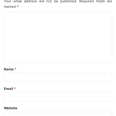
Your email address will not be published.
Required fields are
marked
*
C
o
m
m
e
n
t
Name
*
*
Email
*
Website