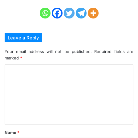
Leave a Reply
Your email address will not be published.
Required fields are
marked
*
C
o
m
m
e
n
t
Name
*
*