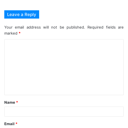
Leave a Reply
Your email address will not be published.
Required fields are
marked
*
C
o
m
m
e
n
t
Name
*
*
Email
*