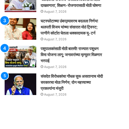
दाखवणारा’, शिक्षण-रोजगारासाठी मोठी घोषणा
August 7, 2026
घटस्फोटाच्या उंबरठ्यावरच बदलला निर्णय!
थलपती विजय यांच्या संसारात मोठं ट्विस्ट;
पत्नीने कोर्टात घेतला धक्कादायक यू-टर्न
August 7, 2026
पशुपालकांसाठी मोठी बातमी! राज्यात पशुधन
विमा योजना लागू; जनावरांच्या मृत्यूवर मिळणार
भरपाई
August 7, 2026
संसदेत विरोधकांचा गोंधळ सुरू असतानाच मोदी
सरकारचा मोठा निर्णय; दोन महत्त्वाच्या
प्रकल्पांना मंजुरी
August 7, 2026