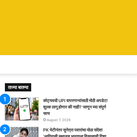
ताज्या बातम्या
कोट्यवधी UPI वापरणाऱ्यांसाठी मोठी अपडेट!
शुल्क लागू होणार की नाही? जाणून घ्या संपूर्ण
सत्य
August 7, 2026
PK भेटीनंतर सुनेत्रा पवारांचा मोठा संदेश!
‘आदिवासी समाजच भारताला विकासाची दिशा