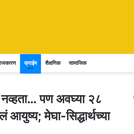
राजकारण
क्राईम
शैक्षणिक
सामाजिक
ा नव्हता… पण अवघ्या २८
ं आयुष्य; मेघा-सिद्धार्थच्या