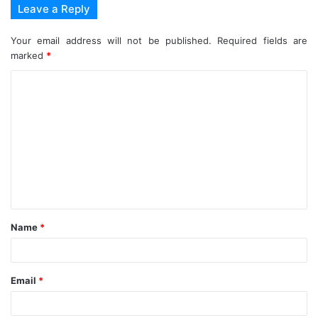
Leave a Reply
Your email address will not be published.
Required fields are
marked
*
C
o
m
m
e
n
t
Name
*
*
Email
*