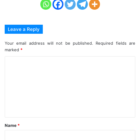
Leave a Reply
Your email address will not be published.
Required fields are
marked
*
C
o
m
m
e
n
t
Name
*
*