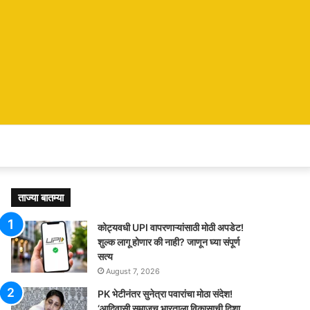
ताज्या बातम्या
कोट्यवधी UPI वापरणाऱ्यांसाठी मोठी अपडेट!
शुल्क लागू होणार की नाही? जाणून घ्या संपूर्ण
सत्य
August 7, 2026
PK भेटीनंतर सुनेत्रा पवारांचा मोठा संदेश!
‘आदिवासी समाजच भारताला विकासाची दिशा