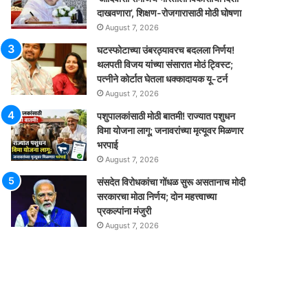
दाखवणारा’, शिक्षण-रोजगारासाठी मोठी घोषणा
August 7, 2026
घटस्फोटाच्या उंबरठ्यावरच बदलला निर्णय!
थलपती विजय यांच्या संसारात मोठं ट्विस्ट;
पत्नीने कोर्टात घेतला धक्कादायक यू-टर्न
August 7, 2026
पशुपालकांसाठी मोठी बातमी! राज्यात पशुधन
विमा योजना लागू; जनावरांच्या मृत्यूवर मिळणार
भरपाई
August 7, 2026
संसदेत विरोधकांचा गोंधळ सुरू असतानाच मोदी
सरकारचा मोठा निर्णय; दोन महत्त्वाच्या
प्रकल्पांना मंजुरी
August 7, 2026