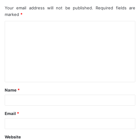
Your email address will not be published.
Required fields are
marked
*
C
o
m
m
e
n
t
Name
*
*
Email
*
Website