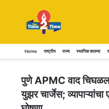
Home
राष्ट्रीय
राज्य
स्थानिक बातम्या
पुणे APMC वाद चिघळला
युझर चार्जेस; व्यापाऱ्यांचा
घोषणा