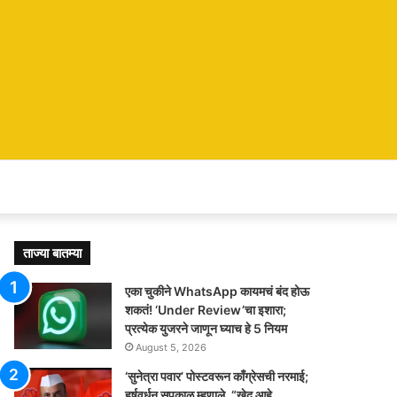
ताज्या बातम्या
एका चुकीने WhatsApp कायमचं बंद होऊ
शकतं! ‘Under Review’चा इशारा;
प्रत्येक युजरने जाणून घ्याच हे 5 नियम
August 5, 2026
‘सुनेत्रा पवार’ पोस्टवरून काँग्रेसची नरमाई;
हर्षवर्धन सपकाळ म्हणाले, “खेद आहे…