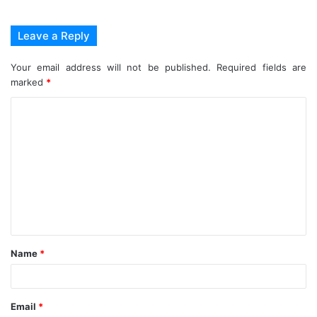
Leave a Reply
Your email address will not be published.
Required fields are
marked
*
C
o
m
m
e
n
t
Name
*
*
Email
*