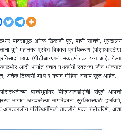
ुसळधार पावसामुळे अनेक ठिकाणी पूर, पाणी साचणे, भूस्खलन
ना पुणे महानगर प्रदेश विकास प्राधिकरण (पीएमआरडीए)
 प्रतिसाद पथक (पीडीआरएफ) संकटमोचक ठरत आहे. गेल्या
काळभोर आदी भागांत बचाव पथकांनी स्वतःचा जीव धोक्यात
सून, अनेक ठिकाणी शोध व बचाव मोहिमा अद्याप सुरू आहेत.
 परिस्थितीच्या पार्श्वभूमीवर ‘पीएमआरडीए’ची संपूर्ण आपत्ती
्रस्त भागांत अडकलेल्या नागरिकांना सुरक्षितस्थळी हलविणे,
िध आपत्कालीन परिस्थितींमध्ये तातडीने मदत पोहोचविणे, अशा