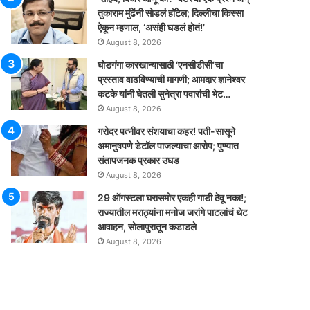
तुकाराम मुंढेंनी सोडलं हॉटेल; दिल्लीचा किस्सा
ऐकून म्हणाल, ‘असंही घडलं होतं!’
August 8, 2026
घोडगंगा कारखान्यासाठी ‘एनसीडीसी’चा
प्रस्ताव वाढविण्याची मागणी; आमदार ज्ञानेश्वर
कटके यांनी घेतली सुनेत्रा पवारांची भेट…
August 8, 2026
गरोदर पत्नीवर संशयाचा कहर! पती-सासूने
अमानुषपणे डेटॉल पाजल्याचा आरोप; पुण्यात
संतापजनक प्रकार उघड
August 8, 2026
29 ऑगस्टला घरासमोर एकही गाडी ठेवू नका!;
राज्यातील मराठ्यांना मनोज जरांगे पाटलांचं थेट
आवाहन, सोलापुरातून कडाडले
August 8, 2026