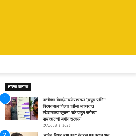
ताज्या बातम्या
पत्नीच्या मोबाईलमध्ये सापडलं ‘मृत्यूचं प्लॅनिंग’!
प्रियकराला दिल्या पतीला अपघातात
संपवण्याच्या सूचना; चॅट पाहून पतीच्या
पायाखालची जमीन सरकली
August 8, 2026
‘साहेब, बिअर आणू का?’ वेटरचा एक प्रश्न अन्