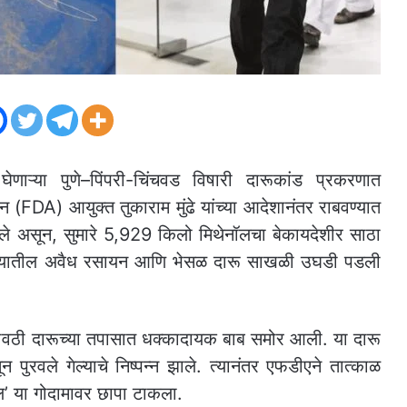
ेणाऱ्या पुणे–पिंपरी-चिंचवड विषारी दारूकांड प्रकरणात
DA) आयुक्त तुकाराम मुंढे यांच्या आदेशानंतर राबवण्यात
 असून, सुमारे 5,929 किलो मिथेनॉलचा बेकायदेशीर साठा
 राज्यातील अवैध रसायन आणि भेसळ दारू साखळी उघडी पडली
ी गावठी दारूच्या तपासात धक्कादायक बाब समोर आली. या दारू
 पुरवले गेल्याचे निष्पन्न झाले. त्यानंतर एफडीएने तात्काळ
नल’ या गोदामावर छापा टाकला.