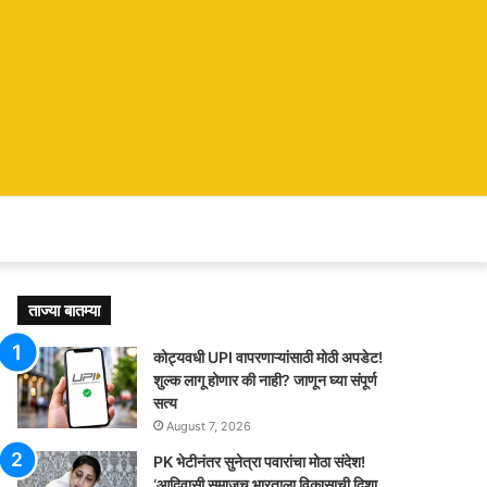
ताज्या बातम्या
कोट्यवधी UPI वापरणाऱ्यांसाठी मोठी अपडेट!
शुल्क लागू होणार की नाही? जाणून घ्या संपूर्ण
सत्य
August 7, 2026
PK भेटीनंतर सुनेत्रा पवारांचा मोठा संदेश!
‘आदिवासी समाजच भारताला विकासाची दिशा