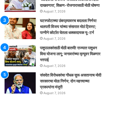
दाखवणारा’, शिक्षण-रोजगारासाठी मोठी घोषणा
August 7, 2026
घटस्फोटाच्या उंबरठ्यावरच बदलला निर्णय!
थलपती विजय यांच्या संसारात मोठं ट्विस्ट;
पत्नीने कोर्टात घेतला धक्कादायक यू-टर्न
August 7, 2026
पशुपालकांसाठी मोठी बातमी! राज्यात पशुधन
विमा योजना लागू; जनावरांच्या मृत्यूवर मिळणार
भरपाई
August 7, 2026
संसदेत विरोधकांचा गोंधळ सुरू असतानाच मोदी
सरकारचा मोठा निर्णय; दोन महत्त्वाच्या
प्रकल्पांना मंजुरी
August 7, 2026