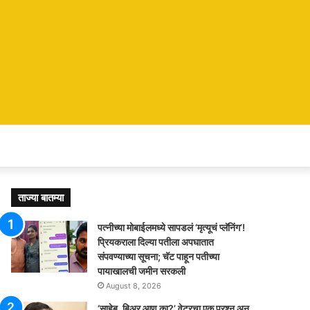
ताज्या बातम्या
पत्नीच्या मोबाईलमध्ये सापडलं ‘मृत्यूचं प्लॅनिंग’!
प्रियकराला दिल्या पतीला अपघातात
संपवण्याच्या सूचना; चॅट पाहून पतीच्या
पायाखालची जमीन सरकली
August 8, 2026
‘साहेब, बिअर आणू का?’ वेटरचा एक प्रश्न अन्