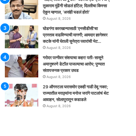
तुकाराम मुंढेंनी सोडलं हॉटेल; दिल्लीचा किस्सा
ऐकून म्हणाल, ‘असंही घडलं होतं!’
August 8, 2026
घोडगंगा कारखान्यासाठी ‘एनसीडीसी’चा
प्रस्ताव वाढविण्याची मागणी; आमदार ज्ञानेश्वर
कटके यांनी घेतली सुनेत्रा पवारांची भेट…
August 8, 2026
गरोदर पत्नीवर संशयाचा कहर! पती-सासूने
अमानुषपणे डेटॉल पाजल्याचा आरोप; पुण्यात
संतापजनक प्रकार उघड
August 8, 2026
29 ऑगस्टला घरासमोर एकही गाडी ठेवू नका!;
राज्यातील मराठ्यांना मनोज जरांगे पाटलांचं थेट
आवाहन, सोलापुरातून कडाडले
August 8, 2026