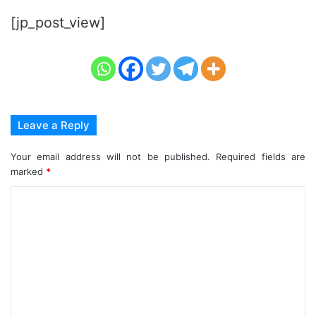
[jp_post_view]
Leave a Reply
Your email address will not be published.
Required fields are
marked
*
C
o
m
m
e
n