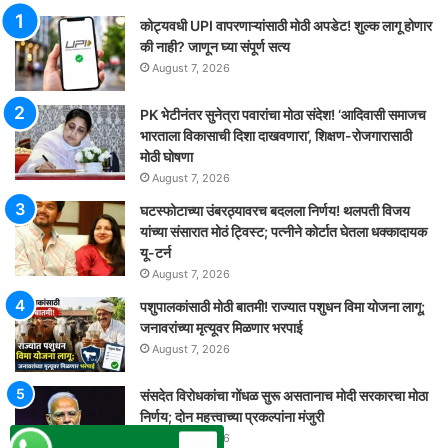
कोट्यवधी UPI वापरणाऱ्यांसाठी मोठी अपडेट! शुल्क लागू होणार
की नाही? जाणून घ्या संपूर्ण सत्य
August 7, 2026
PK भेटीनंतर सुनेत्रा पवारांचा मोठा संदेश! ‘आदिवासी समाजच
भारताला विकासाची दिशा दाखवणारा’, शिक्षण-रोजगारासाठी
मोठी घोषणा
August 7, 2026
घटस्फोटाच्या उंबरठ्यावरच बदलला निर्णय! थलपती विजय
यांच्या संसारात मोठं ट्विस्ट; पत्नीने कोर्टात घेतला धक्कादायक
यू-टर्न
August 7, 2026
पशुपालकांसाठी मोठी बातमी! राज्यात पशुधन विमा योजना लागू;
जनावरांच्या मृत्यूवर मिळणार भरपाई
August 7, 2026
संसदेत विरोधकांचा गोंधळ सुरू असतानाच मोदी सरकारचा मोठा
निर्णय; दोन महत्त्वाच्या प्रकल्पांना मंजुरी
August 7, 2026