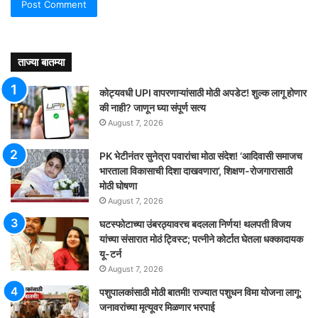
ताज्या बातम्या
कोट्यवधी UPI वापरणाऱ्यांसाठी मोठी अपडेट! शुल्क लागू होणार
की नाही? जाणून घ्या संपूर्ण सत्य
August 7, 2026
PK भेटीनंतर सुनेत्रा पवारांचा मोठा संदेश! ‘आदिवासी समाजच
भारताला विकासाची दिशा दाखवणारा’, शिक्षण-रोजगारासाठी
मोठी घोषणा
August 7, 2026
घटस्फोटाच्या उंबरठ्यावरच बदलला निर्णय! थलपती विजय
यांच्या संसारात मोठं ट्विस्ट; पत्नीने कोर्टात घेतला धक्कादायक
यू-टर्न
August 7, 2026
पशुपालकांसाठी मोठी बातमी! राज्यात पशुधन विमा योजना लागू;
जनावरांच्या मृत्यूवर मिळणार भरपाई