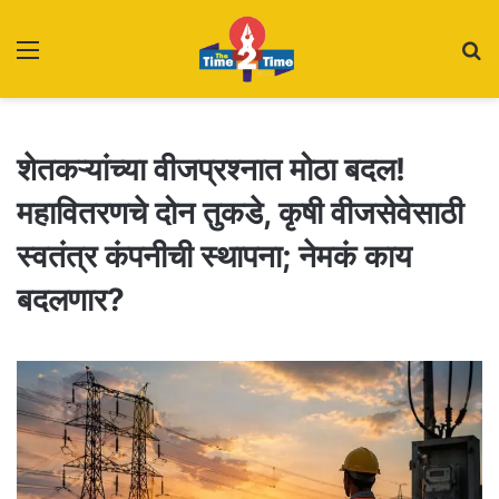
Menu
S
fo
शेतकऱ्यांच्या वीजप्रश्नात मोठा बदल!
महावितरणचे दोन तुकडे, कृषी वीजसेवेसाठी
स्वतंत्र कंपनीची स्थापना; नेमकं काय
बदलणार?