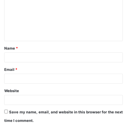
m
m
e
n
t
Name
*
*
Email
*
Website
Save my name, email, and website in this browser for the next
time I comment.