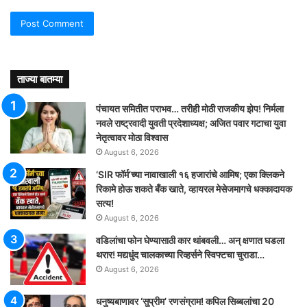
ताज्या बातम्या
पंचायत समितीत पराभव… तरीही मोठी राजकीय झेप! निर्मला
नवले राष्ट्रवादी युवती प्रदेशाध्यक्ष; अजित पवार गटाचा युवा
नेतृत्वावर मोठा विश्वास
August 6, 2026
‘SIR फॉर्म’च्या नावाखाली १६ हजारांचे आमिष; एका क्लिकने
रिकामे होऊ शकते बँक खाते, व्हायरल मेसेजमागचे धक्कादायक
सत्य!
August 6, 2026
वडिलांचा फोन घेण्यासाठी कार थांबवली… अन् क्षणात घडला
थरार! मद्यधुंद चालकाच्या रिव्हर्सने स्विफ्टचा चुराडा…
August 6, 2026
धनुष्यबाणावर ‘सुप्रीम’ रणसंग्राम! कपिल सिब्बलांचा 20