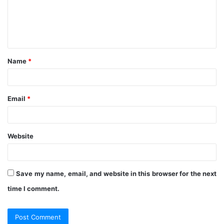
m
e
n
t
Name
*
*
Email
*
Website
Save my name, email, and website in this browser for the next
time I comment.