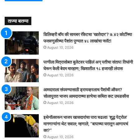
ताज्या बातम्या
डिलिव्हरी बॉय की सायबर रॅकेटचा ‘खातेदार’? ७.४२ कोटींच्या
फसवणुकीच्या पैशांत पुण्यात ४८ लाखांचा फ्लॅट!
August 10, 2026
पत्नीला मित्रासोबत बुलेटवर पाहिलं अन् पतीचा संताप! तिघांनी
घेरून केली बेदम मारहाण; खिशातील १८ हजारही लंपास
August 10, 2026
आमदाराला संपवण्यासाठी ड्रायव्हरलाच पैशांची ऑफर?
सोलापुरात भाजप आमदाराच्या हत्येचा कथित कट उघडकीस
August 10, 2026
इथेनॉलवरून भाजप खासदारांचा पारा चढला! ‘शुद्ध पेट्रोल’
मागणाऱ्यांना थेट सवाल; म्हणाले, “बापाच्या घरातून आणायचं
का?”
August 10, 2026