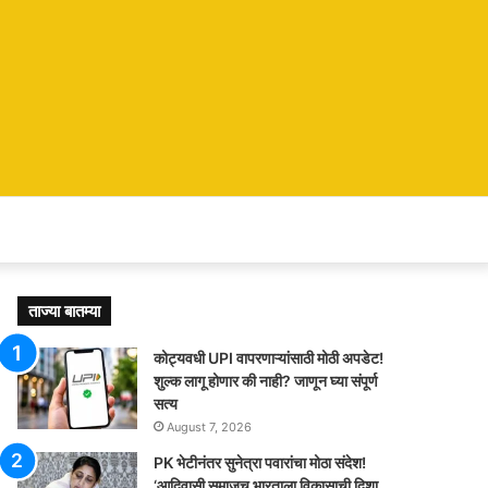
ताज्या बातम्या
कोट्यवधी UPI वापरणाऱ्यांसाठी मोठी अपडेट!
शुल्क लागू होणार की नाही? जाणून घ्या संपूर्ण
सत्य
August 7, 2026
PK भेटीनंतर सुनेत्रा पवारांचा मोठा संदेश!
‘आदिवासी समाजच भारताला विकासाची दिशा