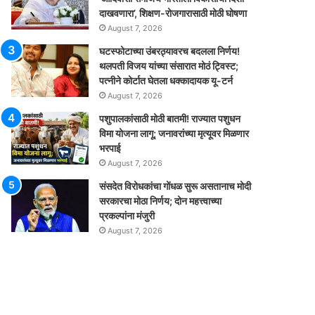
दाखवणारा’, शिक्षण-रोजगारासाठी मोठी घोषणा
August 7, 2026
घटस्फोटाच्या उंबरठ्यावरच बदलला निर्णय!
थलपती विजय यांच्या संसारात मोठं ट्विस्ट;
पत्नीने कोर्टात घेतला धक्कादायक यू-टर्न
August 7, 2026
पशुपालकांसाठी मोठी बातमी! राज्यात पशुधन
विमा योजना लागू; जनावरांच्या मृत्यूवर मिळणार
भरपाई
August 7, 2026
संसदेत विरोधकांचा गोंधळ सुरू असतानाच मोदी
सरकारचा मोठा निर्णय; दोन महत्त्वाच्या
प्रकल्पांना मंजुरी
August 7, 2026