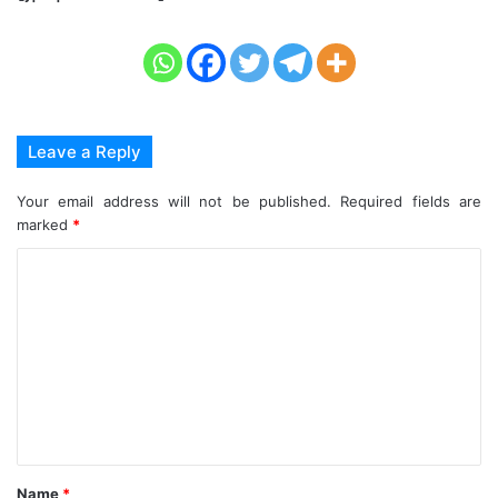
Leave a Reply
Your email address will not be published.
Required fields are
marked
*
C
o
m
m
e
n
t
Name
*
*