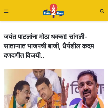
Menu
S
fo
जयंत पाटलांना मोठा धक्का! सांगली-
साताऱ्यात भाजपची बाजी, धैर्यशील कदम
दणदणीत विजयी..