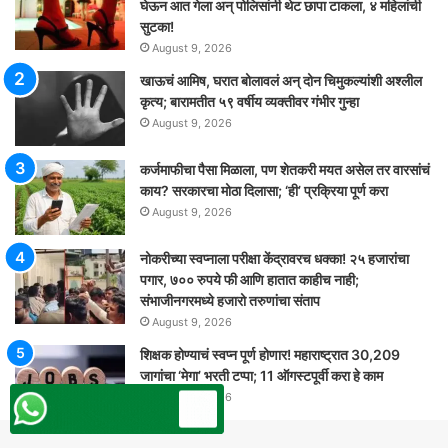
घेऊन आत गेला अन् पोलिसांनी थेट छापा टाकला, ४ महिलांची
सुटका!
August 9, 2026
खाऊचं आमिष, घरात बोलावलं अन् दोन चिमुकल्यांशी अश्लील
कृत्य; बारामतीत ५९ वर्षीय व्यक्तीवर गंभीर गुन्हा
August 9, 2026
कर्जमाफीचा पैसा मिळाला, पण शेतकरी मयत असेल तर वारसांचं
काय? सरकारचा मोठा दिलासा; ‘ही’ प्रक्रिया पूर्ण करा
August 9, 2026
नोकरीच्या स्वप्नाला परीक्षा केंद्रावरच धक्का! २५ हजारांचा
पगार, ७०० रुपये फी आणि हातात काहीच नाही;
संभाजीनगरमध्ये हजारो तरुणांचा संताप
August 9, 2026
शिक्षक होण्याचं स्वप्न पूर्ण होणार! महाराष्ट्रात 30,209
जागांचा ‘मेगा’ भरती टप्पा; 11 ऑगस्टपूर्वी करा हे काम
August 9, 2026