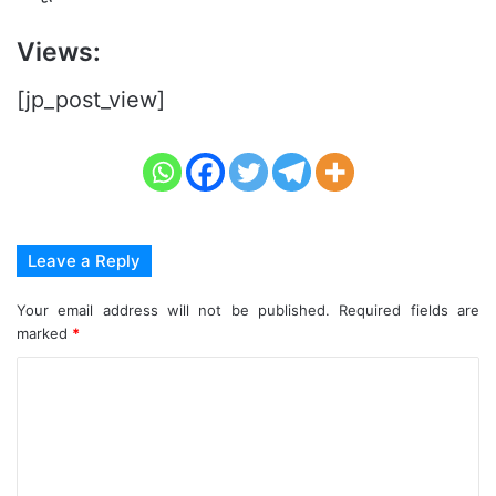
Views:
[jp_post_view]
Leave a Reply
Your email address will not be published.
Required fields are
marked
*
C
o
m
m