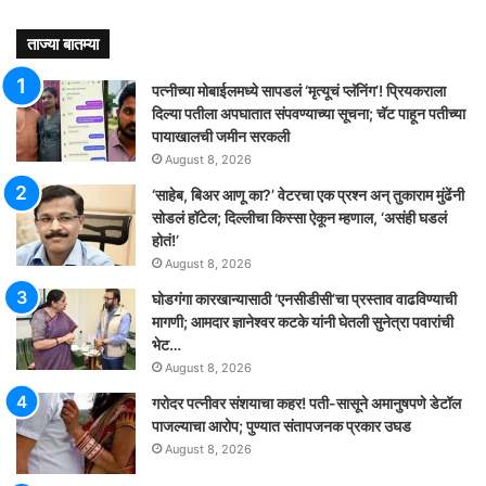
ताज्या बातम्या
पत्नीच्या मोबाईलमध्ये सापडलं ‘मृत्यूचं प्लॅनिंग’! प्रियकराला
दिल्या पतीला अपघातात संपवण्याच्या सूचना; चॅट पाहून पतीच्या
पायाखालची जमीन सरकली
August 8, 2026
‘साहेब, बिअर आणू का?’ वेटरचा एक प्रश्न अन् तुकाराम मुंढेंनी
सोडलं हॉटेल; दिल्लीचा किस्सा ऐकून म्हणाल, ‘असंही घडलं
होतं!’
August 8, 2026
घोडगंगा कारखान्यासाठी ‘एनसीडीसी’चा प्रस्ताव वाढविण्याची
मागणी; आमदार ज्ञानेश्वर कटके यांनी घेतली सुनेत्रा पवारांची
भेट…
August 8, 2026
गरोदर पत्नीवर संशयाचा कहर! पती-सासूने अमानुषपणे डेटॉल
पाजल्याचा आरोप; पुण्यात संतापजनक प्रकार उघड
August 8, 2026