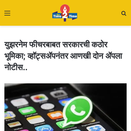
Menu
S
fo
युझरनेम फीचरबाबत सरकारची कठोर
भूमिका; व्हॉट्सॲपनंतर आणखी दोन ॲपला
नोटीस..