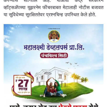
करण्यास सांगितले आहे. याआधी केंद्र सरकारने
व्हॉट्सॲपच्या युझरनेम फीचरबाबत मेटालाही नोटीस बजावत
या सुविधेच्या सुरक्षिततेवर प्रश्नचिन्ह उपस्थित केले होते.