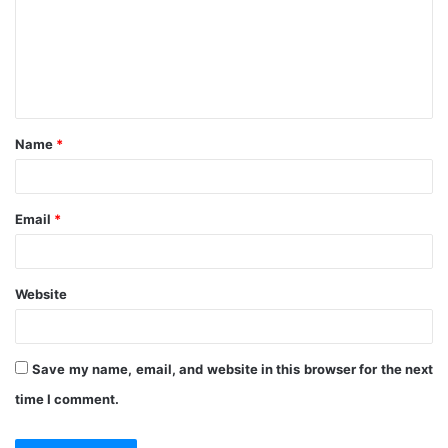
m
e
n
t
Name
*
*
Email
*
Website
Save my name, email, and website in this browser for the next
time I comment.