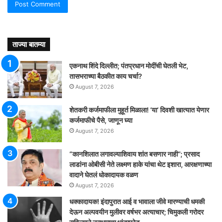
ताज्या बातम्या
एकनाथ शिंदे दिल्लीत; पंतप्रधान मोदींची घेतली भेट,
तासभराच्या बैठकीत काय चर्चा?
August 7, 2026
शेतकरी कर्जमाफीला मुहूर्त मिळाला! ‘या’ दिवशी खात्यात येणार
कर्जमाफीचे पैसे, जाणून घ्या
August 7, 2026
“कानशिलात लगावल्याशिवाय शांत बसणार नाही”; प्रसाद
लाडांना ओबीसी नेते लक्ष्मण हाके यांचा थेट इशारा, आरक्षणाच्या
वादाने घेतलं धोकादायक वळण
August 7, 2026
धक्कादायक! इंदापुरात आई व भावाला जीवे मारण्याची धमकी
देऊन अल्पवयीन मुलीवर वर्षभर अत्याचार; चिमुकली गरोदर