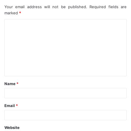
Your email address will not be published.
Required fields are
marked
*
C
o
m
m
e
n
t
Name
*
*
Email
*
Website