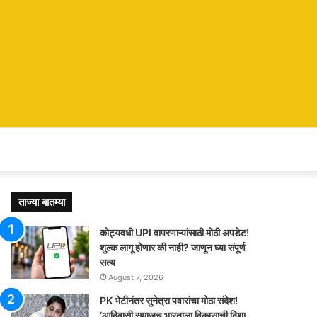
ताज्या बातम्या
कोट्यवधी UPI वापरणाऱ्यांसाठी मोठी अपडेट!
शुल्क लागू होणार की नाही? जाणून घ्या संपूर्ण
सत्य
August 7, 2026
PK भेटीनंतर सुनेत्रा पवारांचा मोठा संदेश!
‘आदिवासी समाजच भारताला विकासाची दिशा