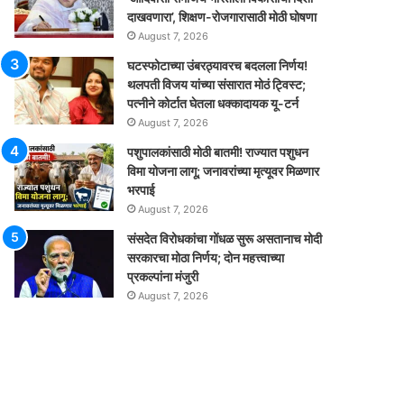
दाखवणारा’, शिक्षण-रोजगारासाठी मोठी घोषणा
August 7, 2026
घटस्फोटाच्या उंबरठ्यावरच बदलला निर्णय!
थलपती विजय यांच्या संसारात मोठं ट्विस्ट;
पत्नीने कोर्टात घेतला धक्कादायक यू-टर्न
August 7, 2026
पशुपालकांसाठी मोठी बातमी! राज्यात पशुधन
विमा योजना लागू; जनावरांच्या मृत्यूवर मिळणार
भरपाई
August 7, 2026
संसदेत विरोधकांचा गोंधळ सुरू असतानाच मोदी
सरकारचा मोठा निर्णय; दोन महत्त्वाच्या
प्रकल्पांना मंजुरी
August 7, 2026